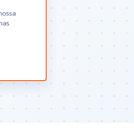
nossa
imas