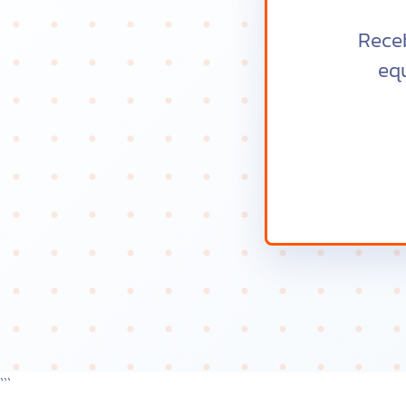
Rece
equ
```