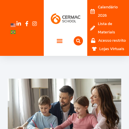
Calendário
2026
Lista de
Materiais
Acesso restrito
Lojas Virtuais