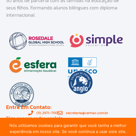
50 anos de parceria com as famílias na educação de
seus filhos. Formando alunos bilíngues com diploma
internacional.
Entre Em Contato:
(11) 2971-7110
secretaria@cermac.com.br
Siga nossas redes sociais:
Nós utilizamos cookies para garantir que você tenha a melhor
experiência em nosso site. Se você continua a usar este site,