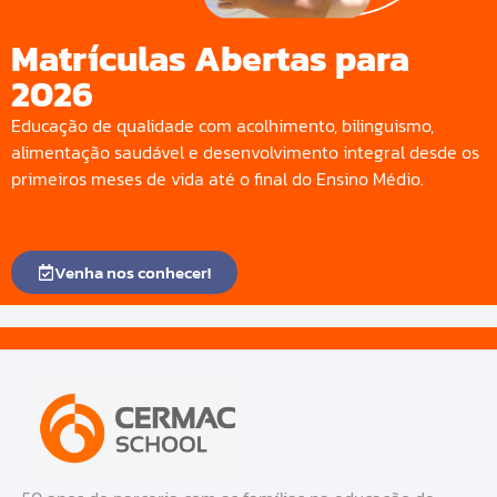
Matrículas Abertas para
2026
Educação de qualidade com acolhimento, bilinguismo,
alimentação saudável e desenvolvimento integral desde os
primeiros meses de vida até o final do Ensino Médio.
Venha nos conhecer!