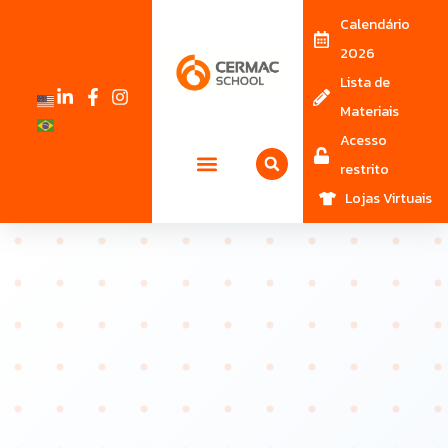
Calendário
2026
Lista de
Materiais
Acesso
restrito
Lojas Virtuais