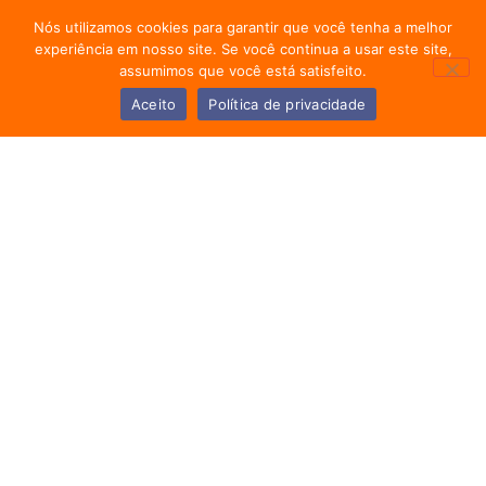
internacional.
Nós utilizamos cookies para garantir que você tenha a melhor
experiência em nosso site. Se você continua a usar este site,
assumimos que você está satisfeito.
Aceito
Política de privacidade
Entre Em Contato:
(11) 2971-7110
secretaria@cermac.com.br
Siga nossas redes sociais:
© 2026 Cermac School. Todos os direitos reservados.