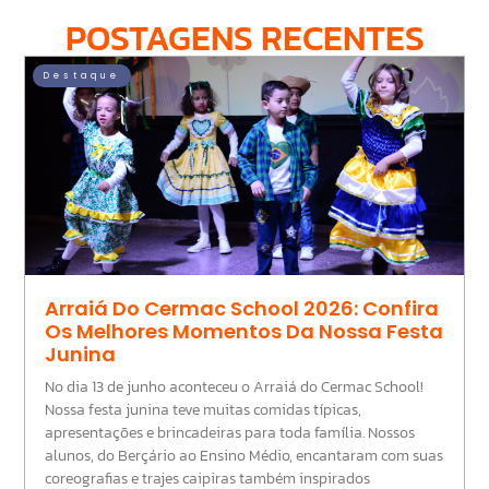
POSTAGENS RECENTES
Destaque
Arraiá Do Cermac School 2026: Confira
Os Melhores Momentos Da Nossa Festa
Junina
No dia 13 de junho aconteceu o Arraiá do Cermac School!
Nossa festa junina teve muitas comidas típicas,
apresentações e brincadeiras para toda família. Nossos
alunos, do Berçário ao Ensino Médio, encantaram com suas
coreografias e trajes caipiras também inspirados