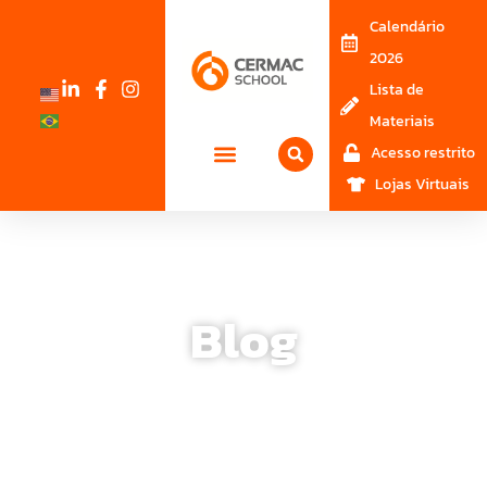
Calendário
2026
Lista de
Materiais
Acesso restrito
Lojas Virtuais
Blog