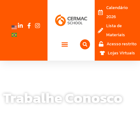
Calendário
2026
Lista de
Materiais
Acesso restrito
Lojas Virtuais
Trabalhe Conosco