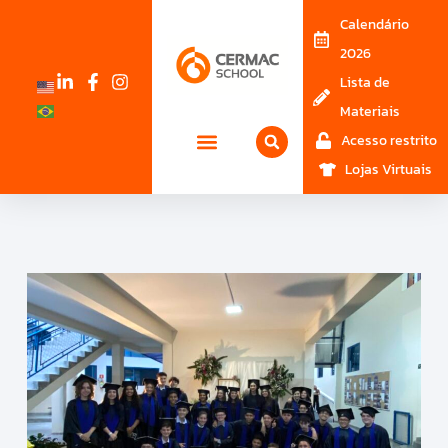
Calendário
2026
Lista de
Materiais
Acesso restrito
Lojas Virtuais